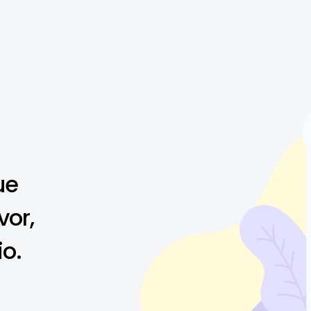
ue
vor,
io.