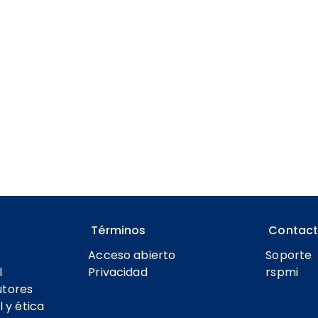
Términos
Contac
Acceso abierto
Soporte
l
Privacidad
rspmi
utores
l y ética