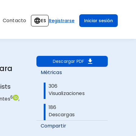
Contacto
ES
Registrarse
Iniciar sesión
Descargar PDF
para
Métricas
ists
306
Visualizaciones
6
ontes
,
186
Descargas
Compartir