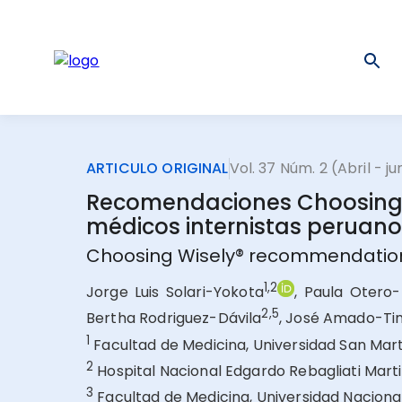
ARTICULO ORIGINAL
Vol. 37 Núm. 2 (Abril - j
Recomendaciones Choosing W
médicos internistas peruan
Choosing Wisely® recommendations i
1,2
Jorge Luis Solari-Yokota
, Paula Otero
2,5
Bertha Rodriguez-Dávila
, José Amado-Ti
1
Facultad de Medicina, Universidad San Mart
2
Hospital Nacional Edgardo Rebagliati Marti
3
Facultad de Medicina, Universidad Naciona