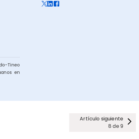
ado-Tineo
ruanos en
Artículo siguiente
8
de
9