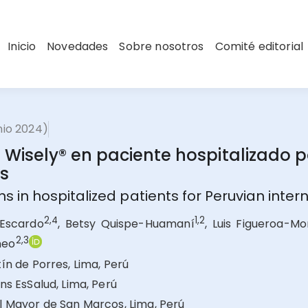
Inicio
Novedades
Sobre nosotros
Comité editorial
unio 2024)
isely® en paciente hospitalizado 
os
n hospitalized patients for Peruvian intern
2,4
1,2
-Escardo
, Betsy Quispe-Huamaní
, Luis Figueroa-M
2,3
neo
ín de Porres, Lima, Perú
ns EsSalud, Lima, Perú
l Mayor de San Marcos, Lima, Perú