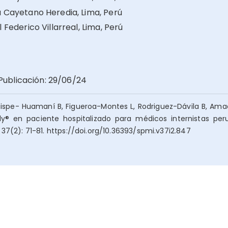
 Cayetano Heredia, Lima, Perú
Federico Villarreal, Lima, Perú
Publicación
:
29/06/24
Quispe- Huamaní B, Figueroa-Montes L, Rodriguez-Dávila B, Am
y® en paciente hospitalizado para médicos internistas pe
37(2): 71-81. https://doi.org/10.36393/spmi.v37i2.847