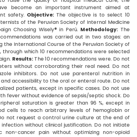
o raise the quality of hospital medical care, the
ave become an important instrument aimed at
ent safety.
Objective:
The objective is to select 10
rnists of the Peruvian Society of Internal Medicine
aign Choosing Wisely® in Perú.
Methodology:
The
 recommendations was carried out in two stages: an
g the International Course of the Peruvian Society of
23, through which 10 recommendations were selected
aign.
Results:
The 10 recommendations were. Do not
ters without corroborating their real need. Do not
le inhibitors. Do not use parenteral nutrition in
and accessibility to the oral or enteral route. Do not
lized patients, except in specific cases. Do not use
th fever without evidence of sepsis/septic shock. Do
ipheral saturation is greater than 96 %, except in
od cells to reach arbitrary levels of hemoglobin or
o not request a control urine culture at the end of
nfection without clinical justification. Do not initiate
ic non-cancer pain without optimizing non-opioid