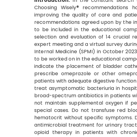
Introduction:
In the constant search t
Choosing Wisely® recommendations h
improving the quality of care and pati
recommendations agreed upon by the inte
to be included in the educational camp
selection and evaluation of 14 crucial
expert meeting and a virtual survey durin
Internal Medicine (SPMI) in October 20
to be worked on in the educational camp
indicate the placement of bladder cathe
prescribe omeprazole or other omeprazo
patients with adequate digestive function 
treat asymptomatic bacteriuria in hospita
broad-spectrum antibiotics in patients wi
not maintain supplemental oxygen if per
special cases. Do not transfuse red blo
hematocrit without specific symptoms. D
antimicrobial treatment for urinary tract i
opioid therapy in patients with chron