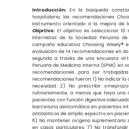
Introducción:
En la búsqueda constan
hospitalaria, las recomendaciones Cho
instrumento orientado a la mejora de l
Objetivo:
El objetivo es seleccionar 1
internistas de la Sociedad Peruana d
campaña educativa Choosing Wisely® e
evaluación de 14 recomendaciones en dos
segunda a través de una encuesta virtu
Peruana de Medicina Interna (SPMI) en oc
recomendaciones para ser trabajada
recomendaciones fueron: 1) No indicar la 
necesidad. 2) No prescribir omepraz
rutinariamente, a menos que haya una in
pacientes con función digestiva adecuada y
bacteriuria asintomática en pacientes int
antibióticos de amplio espectro en pacien
6) No mantener oxígeno suplementario si
en casos particulares. 7) No transfundir