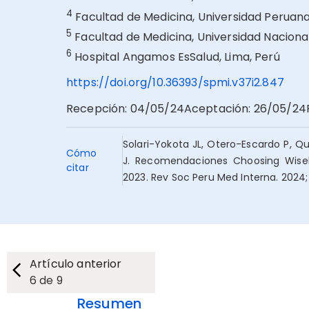
4
Facultad de Medicina, Universidad Peruana
5
Facultad de Medicina, Universidad Nacional 
6
Hospital Angamos EsSalud, Lima, Perú
https://doi.org/10.36393/spmi.v37i2.847
Recepción
:
04/05/24
Aceptación
:
26/05/24
Solari-Yokota JL, Otero-Escardo P, 
Cómo
J. Recomendaciones Choosing Wisel
citar
2023. Rev Soc Peru Med Interna. 2024; 
Artículo anterior
6
de
9
Resumen